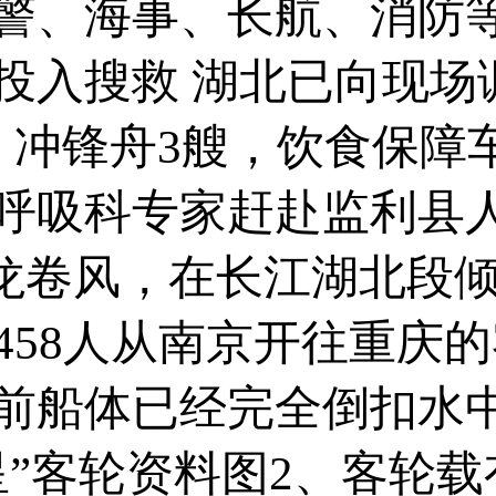
、海事、长航、消防等
投入搜救 湖北已向现场调
，冲锋舟3艘，饮食保障
呼吸科专家赶赴监利县
遇龙卷风，在长江湖北段
458人从南京开往重庆
前船体已经完全倒扣水中
”客轮资料图2、客轮载