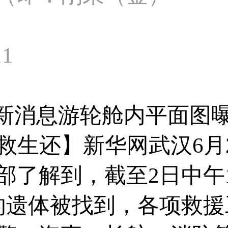
11
最新消息游轮舱内平面图
获救生还】新华网武汉6
了解到，截至2日中午1
的遗体被找到，各项救