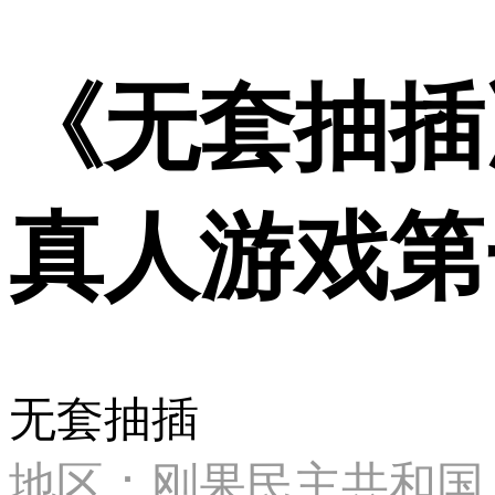
《无套抽插》
真人游戏第
无套抽插
地区：刚果民主共和国