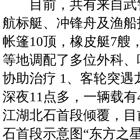
目前，共有来自武警
航标艇、冲锋舟及渔船
帐篷10顶，橡皮艇7艘
等地调配了多位外科、
协助治疗 1、客轮突
深夜11点多，一辆载有
江湖北石首段倾覆，目
石首段示意图“东方之星