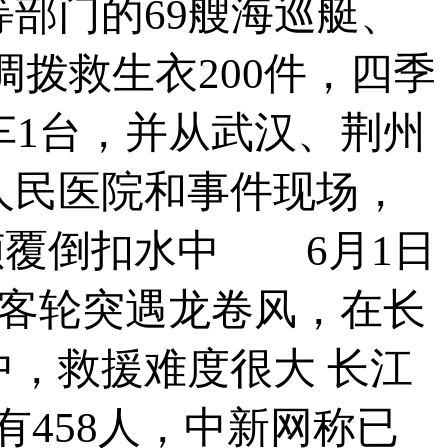
部门的69艘海巡艇、
拨救生衣200件，四季
车1台，并从武汉、荆州
人民医院和事件现场，
倾覆倒扣水中 6月1日
的客轮突遇龙卷风，在长
，救援难度很大 长江
有458人，中新网称已