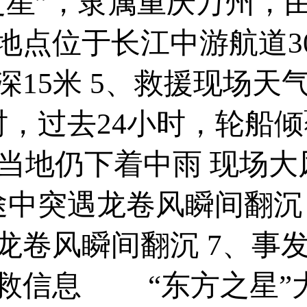
星”，隶属重庆万州，由
地点位于长江中游航道3
深15米 5、救援现场天
，过去24小时，轮船
 目前当地仍下着中雨 现
途中突遇龙卷风瞬间翻
龙卷风瞬间翻沉 7、事
救信息 “东方之星”