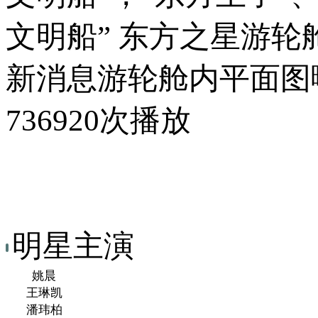
文明船” 东方之星游轮
新消息游轮舱内平面图
736920次播放
明星主演
姚晨
王琳凯
潘玮柏