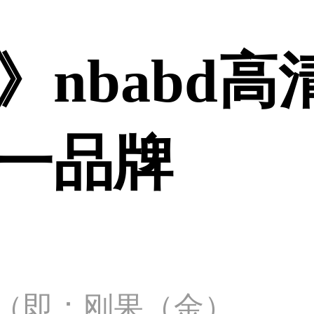
nbabd高清
一品牌
（即：刚果（金）