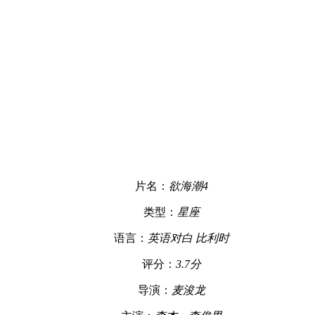
片名：
欲海潮4
类型：
星座
语言：
英语对白 比利时
评分：
3.7分
导演：
麦浚龙