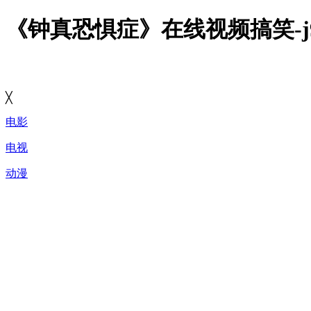
《钟真恐惧症》在线视频搞笑-
╳
电影
电视
动漫