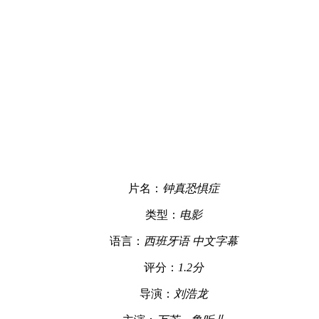
片名：
钟真恐惧症
类型：
电影
语言：
西班牙语 中文字幕
评分：
1.2分
导演：
刘浩龙