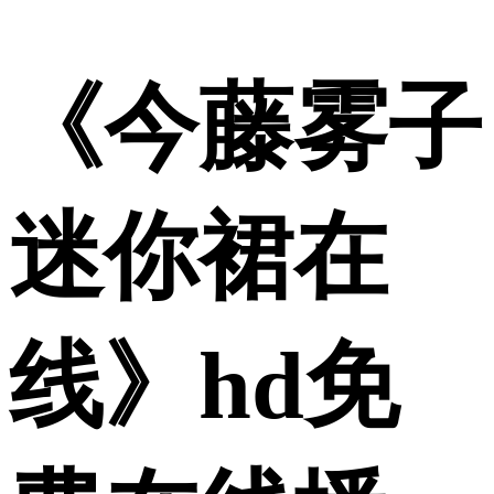
《今藤雾子
迷你裙在
线》hd免