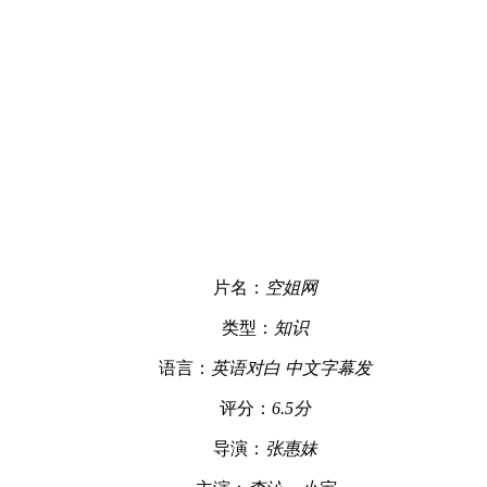
片名：
空姐网
类型：
知识
语言：
英语对白 中文字幕发
评分：
6.5分
导演：
张惠妹