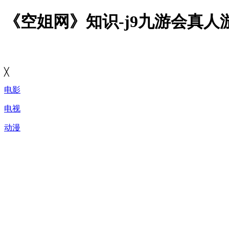
《空姐网》知识-j9九游会真人
╳
电影
电视
动漫