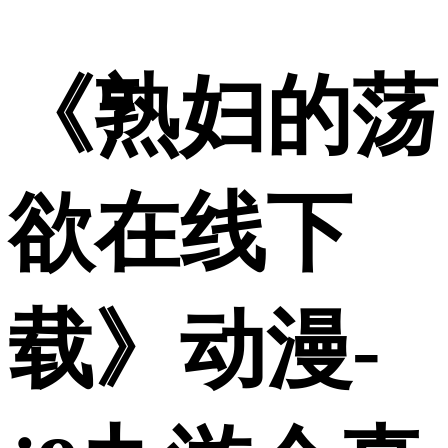
《熟妇的荡
欲在线下
载》动漫-