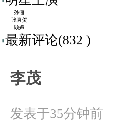
孙俪
张真贺
顾媚
最新评论(832 )
李茂
发表于35分钟前