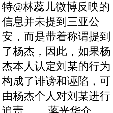
特@林蕊儿微博反映的
信息并未提到三亚公
安，而是带着称谓提到
了杨杰，因此，如果杨
杰本人认定刘某的行为
构成了诽谤和诬陷，可
由杨杰个人对刘某进行
追责 蒋光华介