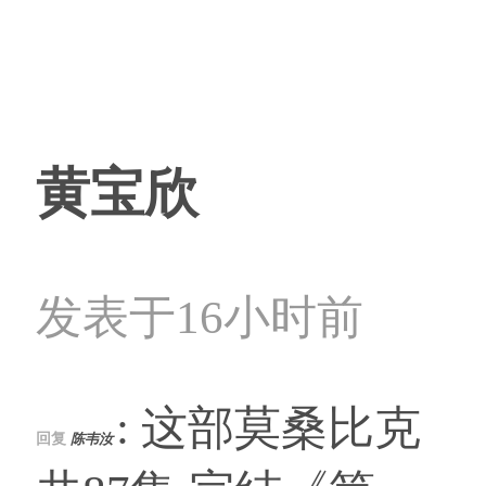
黄宝欣
发表于16小时前
: 这部莫桑比克
回复
陈韦汝