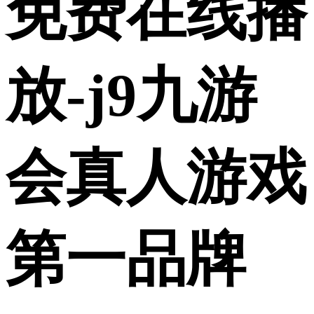
免费在线播
放-j9九游
会真人游戏
第一品牌