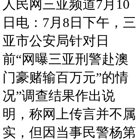
人民网三亚频道7月10
日电：7月8日下午，三
亚市公安局针对日
前“网曝三亚刑警赴澳
门豪赌输百万元”的情
况”调查结果作出说
明，称网上传言并不属
实，但因当事民警杨第