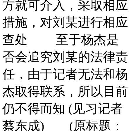
方就可介入，采取相应
措施，对刘某进行相应
查处 至于杨杰是
否会追究刘某的法律责
任，由于记者无法和杨
杰取得联系，所以目前
仍不得而知 (见习记者
蔡东成) (原标题：