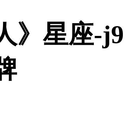
》星座-j9
牌