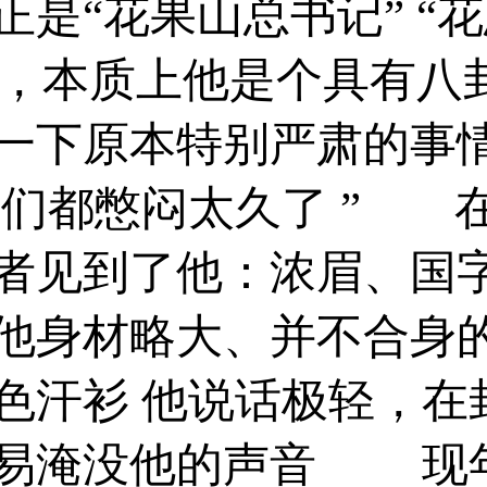
是“花果山总书记” “
，本质上他是个具有八
一下原本特别严肃的事情
我们都憋闷太久了 ” 在
者见到了他：浓眉、国
他身材略大、并不合身
色汗衫 他说话极轻，在
易淹没他的声音 现年