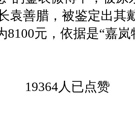
长袁善腊，被鉴定出其戴
”，价格约为8100元，依据
19364人已点赞