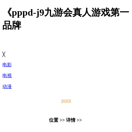
《pppd-j9九游会真人游戏第一
品牌
╳
电影
电视
动漫
porn
位置 >> 详情 >>