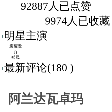
92887人已点赞
9974人已收藏
明星主演
袁耀发
֣դ
郑晟
最新评论(180 )
阿兰达瓦卓玛