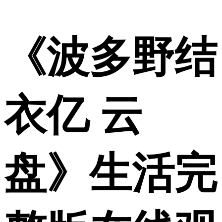
《波多野结
衣亿 云
盘》生活完