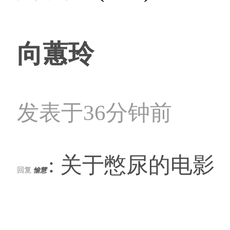
向蕙玲
发表于36分钟前
: 关于憋尿的电影
回复
愉慧