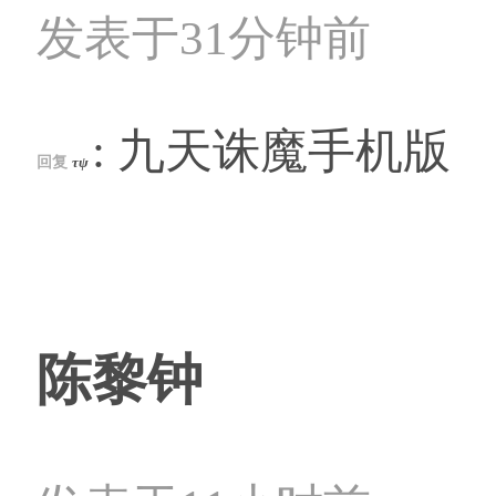
发表于31分钟前
: 九天诛魔手机版
回复
τψ
陈黎钟