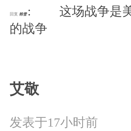
: 这场战争是美
回复
韩雪
的战争
艾敬
发表于17小时前