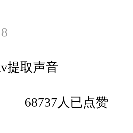
18
kv提取声音
68737人已点赞