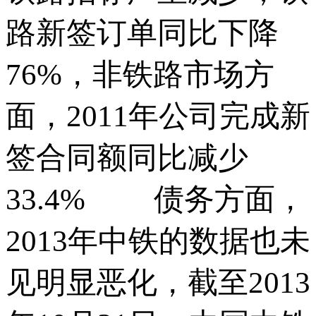
路新签订单同比下降
76%，非铁路市场方
面，2011年公司完成新
签合同额同比减少
33.4% 债务方面，
2013年中铁的数据也未
见明显恶化，截至2013