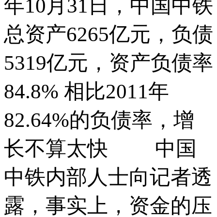
年10月31日，中国中铁
总资产6265亿元，负债
5319亿元，资产负债率
84.8% 相比2011年
82.64%的负债率，增
长不算太快 中国
中铁内部人士向记者透
露，事实上，资金的压