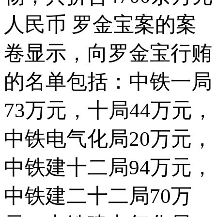
人民币 罗金宝案的案
卷显示，向罗金宝行贿
的名单包括：中铁一局
73万元，十局44万元，
中铁电气化局20万元，
中铁建十二局94万元，
中铁建二十二局70万