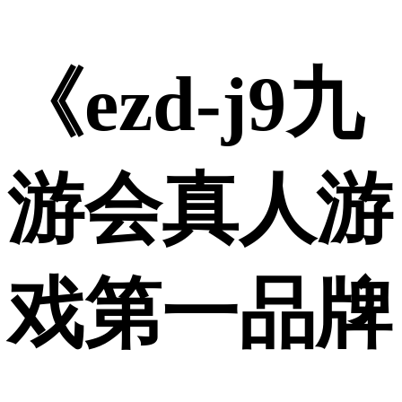
《ezd-j9九
游会真人游
戏第一品牌