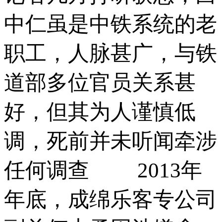
中仁虽是中铁系统的老
职工，人脉甚广，与铁
道部多位官员关系甚
好，但其为人谨慎低
调，死前并未听闻牵涉
任何调查 2013年
年底，成绵乐客专公司