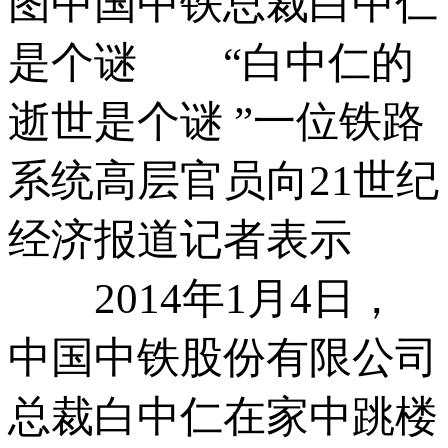
图中国中铁总裁白中仁
是个谜 “白中仁的
逝世是个谜 ”一位铁路
系统高层官员向21世纪
经济报道记者表示
2014年1月4日，
中国中铁股份有限公司
总裁白中仁在家中跳楼