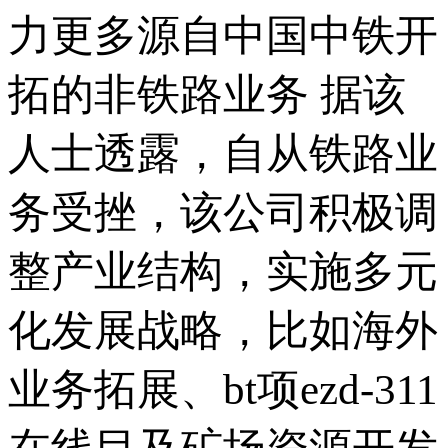
力更多源自中国中铁开
拓的非铁路业务 据该
人士透露，自从铁路业
务受挫，该公司积极调
整产业结构，实施多元
化发展战略，比如海外
业务拓展、bt项ezd-311