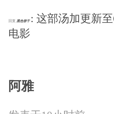
: 这部汤加更新
回复
黑色饼干
电影
阿雅