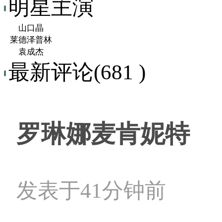
明星主演
山口晶
莱德泽普林
袁成杰
最新评论(681 )
罗琳娜麦肯妮特
发表于41分钟前