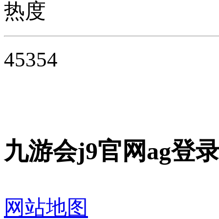
热度
45354
九游会j9官网ag
网站地图