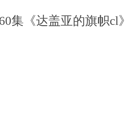
至60集《达盖亚的旗帜c