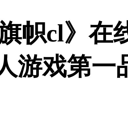
旗帜cl》在
真人游戏第一