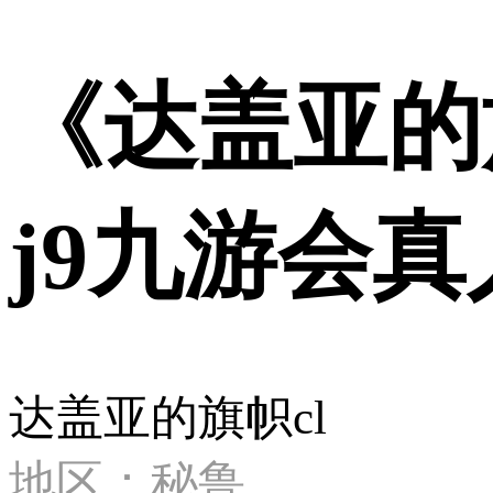
《达盖亚的
j9九游会
达盖亚的旗帜cl
地区：秘鲁