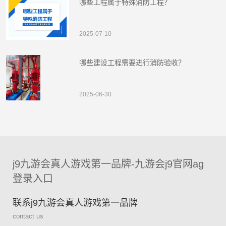
哪些工程属于特殊消防工程？
2025-07-10
哪些建设工程需要进行消防验收？
2025-06-30
j9九游会真人游戏第一品牌-九游会j9官网ag
登录入口
联系j9九游会真人游戏第一品牌
contact us