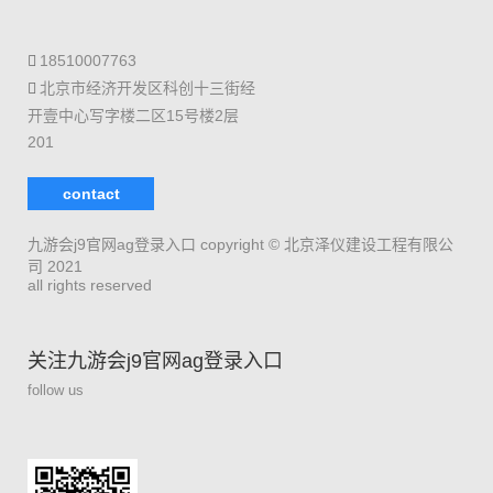
18510007763
北京市经济开发区科创十三街经
开壹中心写字楼二区15号楼2层
201
contact
九游会j9官网ag登录入口 copyright © 北京泽仪建设工程有限公
司 2021
all rights reserved
关注九游会j9官网ag登录入口
follow us