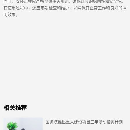
同时，安装过程应严格遵循相关规范，确保灯具的稳固性和安全性。
在使用过程中，还应定期检查和维护，以确保其正常工作和良好的照
明效果。
相关推荐
国务院推出重大建设项目三年滚动投资计划