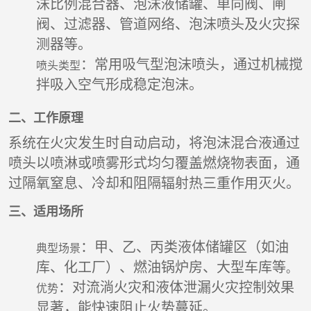
沫比例混合器、泡沫液储罐、单向阀、闸
阀、过滤器、管道网络、泡沫喷头及火灾探
测器等。
‌：常用吸气型泡沫喷头，通过机械搅
喷头类型
拌吸入空气形成稳定泡沫。
二、工作原理
系统在火灾发生时自动启动，将泡沫混合液通过
喷头以喷淋或喷雾形式均匀覆盖燃烧物表面，通
过隔氧窒息、冷却和阻隔辐射热三重作用灭火。
三、适用场所
‌：甲、乙、丙类液体储罐区（如油
典型场景
库、化工厂）、燃油锅炉房、大型车库等
。
‌：对流淌火灾和液体泄漏火灾控制效果
优势
显著，能快速阻止火势蔓延。