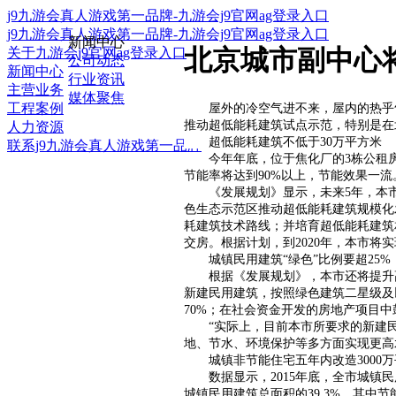
j9九游会真人游戏第一品牌-九游会j9官网ag登录入口
j9九游会真人游戏第一品牌-九游会j9官网ag登录入口
新闻中心
北京城市副中心将
关于九游会j9官网ag登录入口
公司动态
新闻中心
行业资讯
主营业务
媒体聚焦
工程案例
屋外的冷空气进不来，屋内的热乎气儿
推动超低能耗建筑试点示范，特别是在
人力资源
超低能耗建筑不低于30万平方米
联系j9九游会真人游戏第一品牌
今年年底，位于焦化厂的3栋公租房将
节能率将达到90%以上，节能效果一流
《发展规划》显示，未来5年，本市将
色生态示范区推动超低能耗建筑规模化
耗建筑技术路线；并培育超低能耗建筑
交房。根据计划，到2020年，本市将
城镇民用建筑“绿色”比例要超25%
根据《发展规划》，本市还将提升高
新建民用建筑，按照绿色建筑二星级及
70%；在社会资金开发的房地产项目
“实际上，目前本市所要求的新建民
地、节水、环境保护等多方面实现更高水
城镇非节能住宅五年内改造3000万
数据显示，2015年底，全市城镇民用建筑
城镇民用建筑总面积的39.3%，其中节能公