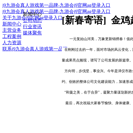
j9九游会真人游戏第一品牌-九游会j9官网ag登录入口
j9九游会真人游戏第一品牌-九游会j9官网ag登录入口
新闻中心
[新春寄语] 金
关于九游会j9官网ag登录入口
公司动态
新闻中心
行业资讯
主营业务
媒体聚焦
工程案例
一元复始山河美，万象更新锦绣春！值此
人力资源
联系j9九游会真人游戏第一品牌
在刚刚过去的一年，面对市场的风云变化，
量成果亮点频现，谱写了公司发展的新篇章。
方向明，步伐坚，事业兴。今年是泽仪市政公
约、创效的整体公司文化建设能力，加速形成
“和羹之美，在于合异”，凝聚力量谋划新的
最后，再次祝福大家春节愉快、身体健康、