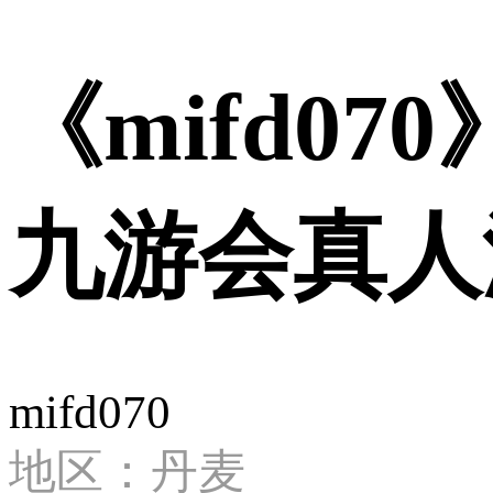
《mifd07
九游会真人
mifd070
地区：丹麦