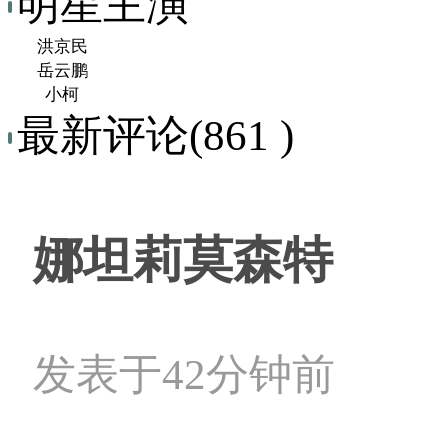
明星主演
洪京民
岳云鹏
小柯
最新评论(861 )
娜坦莉莫森特
发表于42分钟前