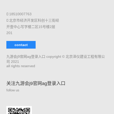
18510007763
北京市经济开发区科创十三街经
开壹中心写字楼二区15号楼2层
201
contact
九游会j9官网ag登录入口 copyright © 北京泽仪建设工程有限公
司 2021
all rights reserved
关注九游会j9官网ag登录入口
follow us