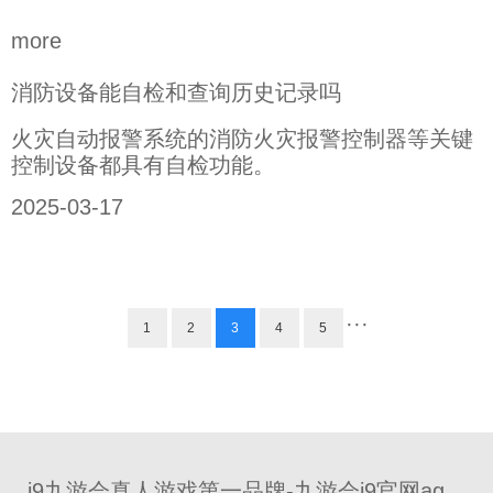
more
消防设备能自检和查询历史记录吗
火灾自动报警系统的消防火灾报警控制器等关键
控制设备都具有自检功能。
2025-03-17
···
1
2
3
4
5
j9九游会真人游戏第一品牌-九游会j9官网ag