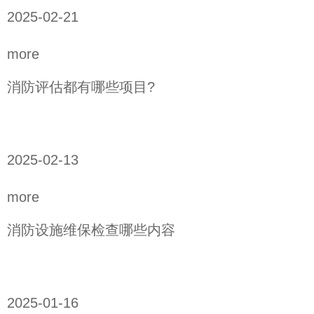
2025-02-21
more
消防评估都有哪些项目?
2025-02-13
more
消防设施维保检查哪些内容
2025-01-16